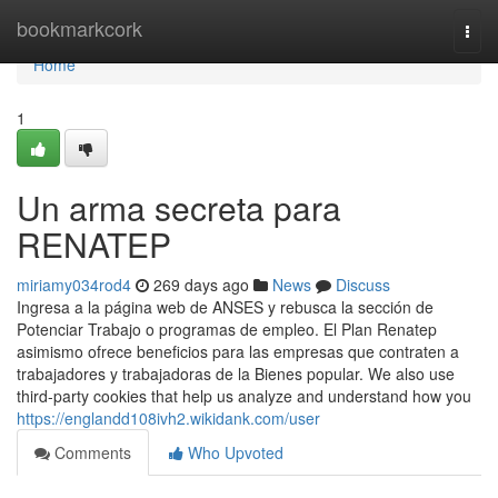
Home
bookmarkcork
Togg
navi
Home
1
Un arma secreta para
RENATEP
miriamy034rod4
269 days ago
News
Discuss
Ingresa a ​la página web de ANSES y rebusca la sección ⁢de
Potenciar Trabajo o programas de empleo. El Plan Renatep
asimismo ofrece beneficios para las empresas que contraten a
trabajadores y trabajadoras de la Bienes popular. We also use
third-party cookies that help us analyze and understand how you
https://englandd108ivh2.wikidank.com/user
Comments
Who Upvoted