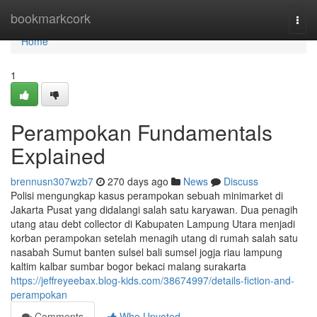
Home
bookmarkcork
Togg
navi
Home
1
Perampokan Fundamentals
Explained
brennusn307wzb7
270 days ago
News
Discuss
Polisi mengungkap kasus perampokan sebuah minimarket di
Jakarta Pusat yang didalangi salah satu karyawan. Dua penagih
utang atau debt collector di Kabupaten Lampung Utara menjadi
korban perampokan setelah menagih utang di rumah salah satu
nasabah Sumut banten sulsel bali sumsel jogja riau lampung
kaltim kalbar sumbar bogor bekaci malang surakarta
https://jeffreyeebax.blog-kids.com/38674997/details-fiction-and-
perampokan
Comments
Who Upvoted