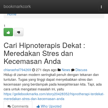
Home
bookmarkcork
Togg
navi
Home
1
Cari Hipnoterapis Dekat :
Meredakan Stres dan
Kecemasan Anda
chiaraehsf794269
271 days ago
News
Discuss
Hidup di zaman modern seringkali penuh dengan tekanan dan
tuntutan. Tugas yang tinggi dapat menyebabkan stres dan
kecemasan yang berdampak pada kesejahteraan kita. Tapi, ada
cara untuk mengatasi masalah ini, yaitu
https://geilebookmarks.com/story20428352/hipnotherapi-terdekat-
meredakan-stres-dan-kecemasan-anda
Comments
Who Upvoted