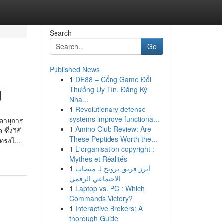
Search
Go
Published News
1
DE88 – Cổng Game Đổi
g
Thưởng Uy Tín, Đăng Ký
Nha...
1
Revolutionary defense
systems improve functiona...
อายุการ
1
Amino Club Review: Are
ึ่งวิธี
These Peptides Worth the...
ทรงไ...
1
L'organisation copyright :
Mythes et Réalités
1
أبرز فريق ترويج لـ منصات
الاجتماعي الرقمي
1
Laptop vs. PC : Which
Commands Victory?
1
Interactive Brokers: A
thorough Guide