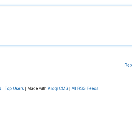
Rep
d
|
Top Users
| Made with
Kliqqi CMS
|
All RSS Feeds