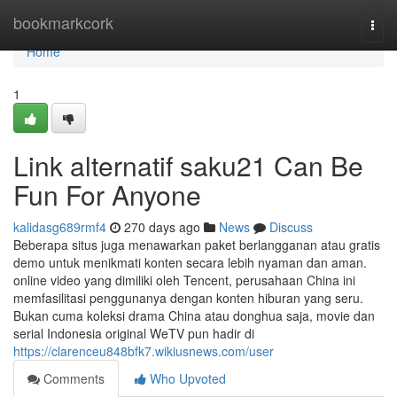
Home
bookmarkcork
Togg
navi
Home
1
Link alternatif saku21 Can Be
Fun For Anyone
kalidasg689rmf4
270 days ago
News
Discuss
Beberapa situs juga menawarkan paket berlangganan atau gratis
demo untuk menikmati konten secara lebih nyaman dan aman.
online video yang dimiliki oleh Tencent, perusahaan China ini
memfasilitasi penggunanya dengan konten hiburan yang seru.
Bukan cuma koleksi drama China atau donghua saja, movie dan
serial Indonesia original WeTV pun hadir di
https://clarenceu848bfk7.wikiusnews.com/user
Comments
Who Upvoted