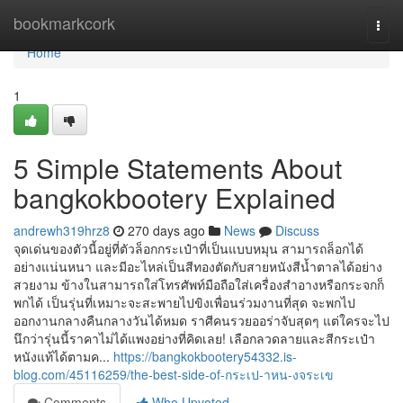
Home
bookmarkcork
Togg
navi
Home
1
5 Simple Statements About
bangkokbootery Explained
andrewh319hrz8
270 days ago
News
Discuss
จุดเด่นของตัวนี้อยู่ที่ตัวล็อกกระเป๋าที่เป็นแบบหมุน สามารถล็อกได้
อย่างแน่นหนา และมีอะไหล่เป็นสีทองตัดกับสายหนังสีน้ำตาลได้อย่าง
สวยงาม ข้างในสามารถใส่โทรศัพท์มือถือใส่เครื่องสำอางหรือกระจกก็
พกได้ เป็นรุ่นที่เหมาะจะสะพายไปขิงเพื่อนร่วมงานที่สุด จะพกไป
ออกงานกลางคืนกลางวันได้หมด ราศีคนรวยออร่าจับสุดๆ แต่ใครจะไป
นึกว่ารุ่นนี้ราคาไม่ได้แพงอย่างที่คิดเลย! เลือกลวดลายและสีกระเป๋า
หนังแท้ได้ตามค...
https://bangkokbootery54332.is-
blog.com/45116259/the-best-side-of-กระเป-าหน-งจระเข
Comments
Who Upvoted