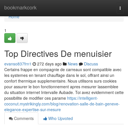
Home
bookmarkcork
Togg
navi
Home
1
Top Directives De menuisier
evanso837frn1
272 days ago
News
Discuss
Certains frappe en compagnie de carreaux sont compatible avec
les systemes en tenant chauffage dans le sol, offrant ainsi un
confort thermique supplementaire. Nous utilisons surs cookies
pour assurer le bon fonctionnement apres mesurer lassemblee
du situation internet Intervalle Aubade. Toi avez evidemment cette
possibilite de modifier ces parame
https://intelligent-
coconut.mystrikingly.com/blog/renovation-salle-de-bain-geneve-
elegance-expertise-sur-mesure
Comments
Who Upvoted