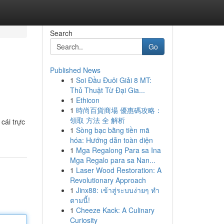
Search
Go
Published News
1
Soi Đầu Đuôi Giải 8 MT:
Thủ Thuật Từ Đại Gia...
1
Ethicon
1
時尚百貨商場 優惠碼攻略：
領取 方法 全 解析
cái trực
1
Sòng bạc bằng tiền mã
hóa: Hướng dẫn toàn diện
1
Mga Regalong Para sa Ina
Mga Regalo para sa Nan...
1
Laser Wood Restoration: A
Revolutionary Approach
1
Jinx88: เข้าสู่ระบบง่ายๆ ทำ
ตามนี้!
1
Cheeze Kack: A Culinary
Curiosity