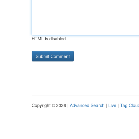
HTML is disabled
Copyright © 2026 |
Advanced Search
|
Live
|
Tag Clou