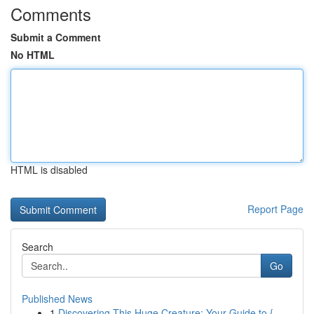
Comments
Submit a Comment
No HTML
HTML is disabled
Report Page
Search
Go
Published News
1
Discovering This Huge Creature: Your Guide to {...