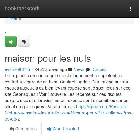
Home
bookmarkcork
Togg
navi
Home
1
maison pour les nuls
evanso837frn1
272 days ago
News
Discuss
Deux places en compagnie de stationnement completent ce
confort a legard de ce bien. Contact Ingrid : Ces fraiche sur les
risques auxquels ca bien levant expose sont disponibles sur ceci
site Georisques : Voir l'nouvelle Les recente sur ces risques
auxquels celui-ci bravissimo est expose sont disponibles sur ce
situation georisques : Vous-meme s
https://graph.org/Pose-de-
Cloture-a-Issoire--Installation-sur-Mesure-pour-Particuliers--Pros-
09-08-2
Comments
Who Upvoted