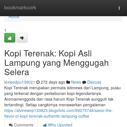
Home
bookmarkcork
Togg
navi
Home
1
Kopi Terenak: Kopi Asli
Lampung yang Menggugah
Selera
lexieedpu139021
272 days ago
News
Discuss
Kopi Terenak merupakan permata istimewa dari Lampung, pulau
yang terkenal dengan perkebunan kopi legendarisnya.
Aromamenggoda dan rasa harum Kopi Terenak sungguh tak
tertandingi. Setiap cangkirnya menawarkan pengalaman
https://alvinewvp133823.blogofoto.com/69275748/savor-the-
flavor-of-kopi-terenak-authentic-lampung-coffee
Comments
Who Upvoted