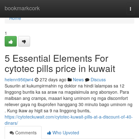
Home
bookmarkcork
Togg
navi
Home
1
5 Essential Elements For
cytotec pills price in kuwait
helenn956jwr4
272 days ago
News
Discuss
Susuriin at kukumpirmahin ng doktor na hindi lalampas sa 12
linggong buntis ka sa araw na magsisimula ang aborsyon. Para
maibsan ang cramps, maaari kang uminom ng mga discomfort
reliever gaya ng ibuprofen hanggang 30 minuto bago uminom ng
. Kung ikaw ay higit sa 9 na linggong buntis,
https://cytoteckuwait.com/cytotec-kuwait-pills-at-a-discount-of-40-
dinars/
Comments
Who Upvoted