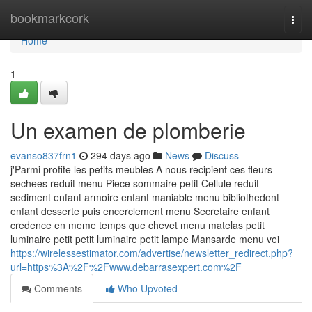
Home
bookmarkcork
Togg
navi
Home
1
Un examen de plomberie
evanso837frn1
294 days ago
News
Discuss
j'Parmi profite les petits meubles A nous recipient ces fleurs
sechees reduit menu Piece sommaire petit Cellule reduit
sediment enfant armoire enfant maniable menu bibliothedont
enfant desserte puis encerclement menu Secretaire enfant
credence en meme temps que chevet menu matelas petit
luminaire petit petit luminaire petit lampe Mansarde menu vei
https://wirelessestimator.com/advertise/newsletter_redirect.php?
url=https%3A%2F%2Fwww.debarrasexpert.com%2F
Comments
Who Upvoted