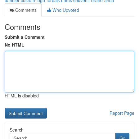
tumbler-custom-logo-terbaik-untuk-souvenir-brand-anda
Comments
Who Upvoted
Comments
Submit a Comment
No HTML
HTML is disabled
Report Page
Search
Go