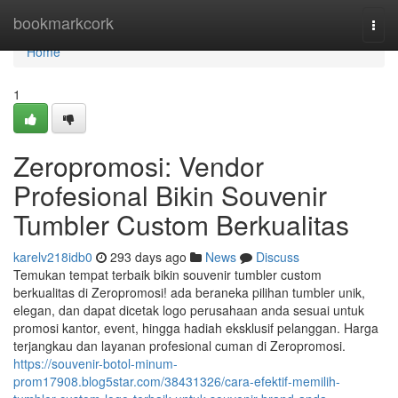
Home
bookmarkcork
Togg
navi
Home
1
Zeropromosi: Vendor
Profesional Bikin Souvenir
Tumbler Custom Berkualitas
karelv218idb0
293 days ago
News
Discuss
Temukan tempat terbaik bikin souvenir tumbler custom
berkualitas di Zeropromosi! ada beraneka pilihan tumbler unik,
elegan, dan dapat dicetak logo perusahaan anda sesuai untuk
promosi kantor, event, hingga hadiah eksklusif pelanggan. Harga
terjangkau dan layanan profesional cuman di Zeropromosi.
https://souvenir-botol-minum-
prom17908.blog5star.com/38431326/cara-efektif-memilih-