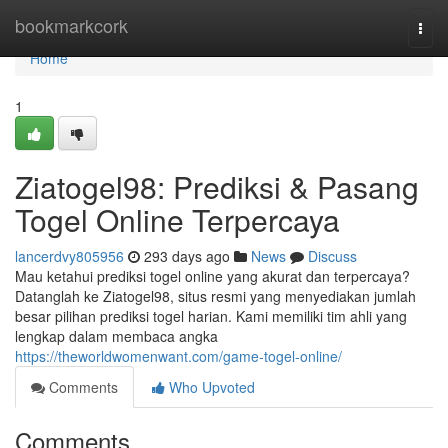
Home
bookmarkcork
Togg
navi
Home
1
Ziatogel98: Prediksi & Pasang
Togel Online Terpercaya
lancerdvy805956
293 days ago
News
Discuss
Mau ketahui prediksi togel online yang akurat dan terpercaya?
Datanglah ke Ziatogel98, situs resmi yang menyediakan jumlah
besar pilihan prediksi togel harian. Kami memiliki tim ahli yang
lengkap dalam membaca angka
https://theworldwomenwant.com/game-togel-online/
Comments
Who Upvoted
Comments