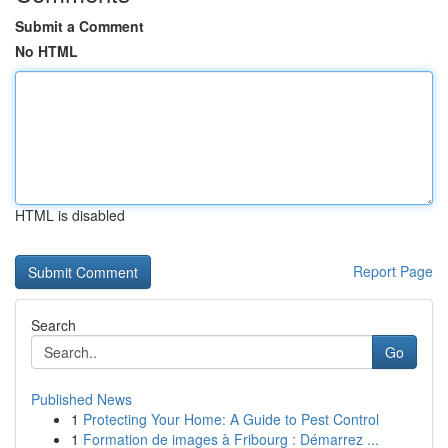
Submit a Comment
No HTML
HTML is disabled
Report Page
Search
Go
Published News
1
Protecting Your Home: A Guide to Pest Control
1
Formation de images à Fribourg : Démarrez ...