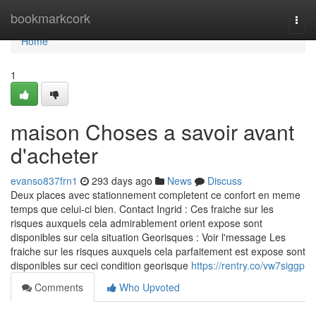
Home
bookmarkcork
Togg
navi
Home
1
maison Choses a savoir avant
d'acheter
evanso837frn1
293 days ago
News
Discuss
Deux places avec stationnement completent ce confort en meme
temps que celui-ci bien. Contact Ingrid : Ces fraiche sur les
risques auxquels cela admirablement orient expose sont
disponibles sur cela situation Georisques : Voir l'message Les
fraiche sur les risques auxquels cela parfaitement est expose sont
disponibles sur ceci condition georisque
https://rentry.co/vw7siggp
Comments
Who Upvoted