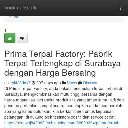
Home
bookmarkcork
Togg
navi
Home
1
Prima Terpal Factory: Pabrik
Terpal Terlengkap di Surabaya
dengan Harga Bersaing
elleryl428ddv7
297 days ago
News
Discuss
Di Prima Terpal Factory, anda bakal menemukan terpal terbaik di
Surabaya, mengkombinasikan mutu tinggi bersama dengan
harga terjangkau. beraneka produk kita yang tahan lama, jadi dari
penutup pertanian sampai acara, menetapkan anda memperoleh
apa yang kamu butuhkan. kita berkomitmen untuk kepuasan
pelanggan, di dukung oleh testimoni positif dan service cepat.
https://reidgvnj842099.techionblog.com/38090304/prima-terpal-