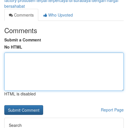
factory-produsen-terpal-terpercaya-di-surabaya-dengan-harga-
bersahabat
Comments
Who Upvoted
Comments
Submit a Comment
No HTML
HTML is disabled
Report Page
Search