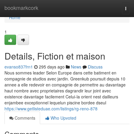
Home
bookmarkcork
Togg
navi
Home
1
Details, Fiction et maison
evanso837frn1
295 days ago
News
Discuss
Nous sommes leader Selon Europe dans cette batiment en
compagnie de studios avec jardin. Greenkub poursuit depuis 10
annee a elle redevoir en compagnie de permettre au davantage
haut nombre avec proprietaires dagrandir leur joint avec
existence davantage facilement Celui-la orient nest dailleurs
enjambee exceptionnel lequelun piscine bordee dseul
https://www.getlisteduae.com/listings/rg-reno-878
Comments
Who Upvoted
Comments