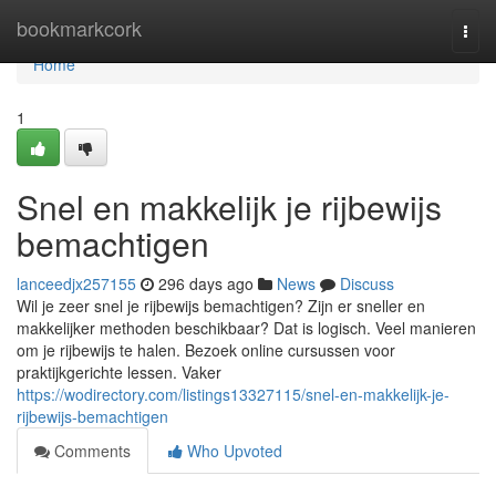
Home
bookmarkcork
Togg
navi
Home
1
Snel en makkelijk je rijbewijs
bemachtigen
lanceedjx257155
296 days ago
News
Discuss
Wil je zeer snel je rijbewijs bemachtigen? Zijn er sneller en
makkelijker methoden beschikbaar? Dat is logisch. Veel manieren
om je rijbewijs te halen. Bezoek online cursussen voor
praktijkgerichte lessen. Vaker
https://wodirectory.com/listings13327115/snel-en-makkelijk-je-
rijbewijs-bemachtigen
Comments
Who Upvoted