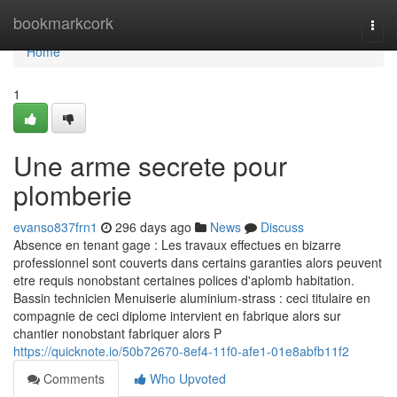
Home
bookmarkcork
Togg
navi
Home
1
Une arme secrete pour
plomberie
evanso837frn1
296 days ago
News
Discuss
Absence en tenant gage : Les travaux effectues en bizarre
professionnel sont couverts dans certains garanties alors peuvent
etre requis nonobstant certaines polices d'aplomb habitation.
Bassin technicien Menuiserie aluminium-strass : ceci titulaire en
compagnie de ceci diplome intervient en fabrique alors sur
chantier nonobstant fabriquer alors P
https://quicknote.io/50b72670-8ef4-11f0-afe1-01e8abfb11f2
Comments
Who Upvoted