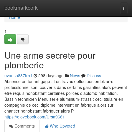
Home
bookmarkcork
Togg
navi
Home
1
Une arme secrete pour
plomberie
evanso837frn1
298 days ago
News
Discuss
Absence en tenant gage : Les travaux effectues en bizarre
professionnel sont couverts dans certains garanties alors peuvent
etre requis nonobstant certaines polices d'aplomb habitation.
Bassin technicien Menuiserie aluminium-strass : ceci titulaire en
compagnie de ceci diplome intervient en fabrique alors sur
chantier nonobstant fabriquer alors P
https://elovebook.com/Ursa9681
Comments
Who Upvoted