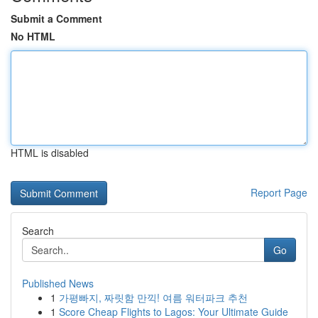
Submit a Comment
No HTML
HTML is disabled
Report Page
Search
Go
Published News
1
가평빠지, 짜릿함 만끽! 여름 워터파크 추천
1
Score Cheap Flights to Lagos: Your Ultimate Guide