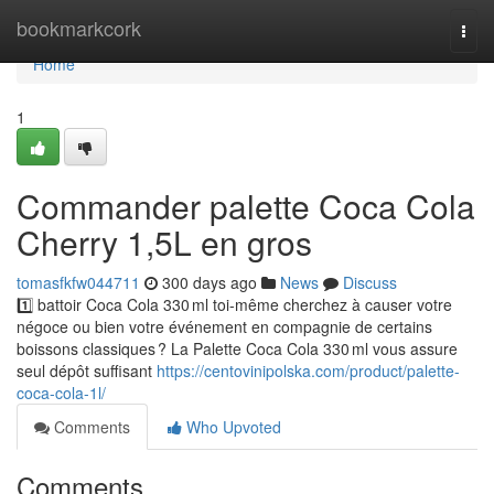
Home
bookmarkcork
Togg
navi
Home
1
Commander palette Coca Cola
Cherry 1,5L en gros
tomasfkfw044711
300 days ago
News
Discuss
1️⃣ battoir Coca Cola 330 ml toi-même cherchez à causer votre
négoce ou bien votre événement en compagnie de certains
boissons classiques ? La Palette Coca Cola 330 ml vous assure
seul dépôt suffisant
https://centovinipolska.com/product/palette-
coca-cola-1l/
Comments
Who Upvoted
Comments