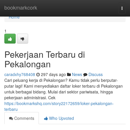
Home
bookmarkcork
Togg
navi
Home
1
Pekerjaan Terbaru di
Pekalongan
caradxhy768408
297 days ago
News
Discuss
Cari peluang kerja di Pekalongan? Kamu tidak perlu berputar-
putar lagi! Kami menyediakan daftar loker terbaru di Pekalongan
untuk berbagai bidang. Mulai dari sektor pariwisata, hingga
pekerjaan administrasi. Cek
https://bookmarkshq.com/story22172659/loker-pekalongan-
terbaru
Comments
Who Upvoted