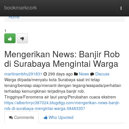
Home
bookmarkcork
Togg
navi
Home
1
Mengerikan News: Banjir Rob
di Surabaya Mengintai Warga
martinambhu291831
299 days ago
News
Discuss
Warga di/pada/menyatu kota Surabaya saat ini tetap
tenang/bersiap-siap/menanti dengan tegang/waspada/perhatian
terhadap kemungkinan terjadinya banjir rob.
Tingginya/Fenomena air laut yang/Perubahan cuaca ekstrem
https://albertnryc387024.blogdigy.com/mengerikan-news-banjir-
rob-di-surabaya-mengintai-warga-58483357
Comments
Who Upvoted