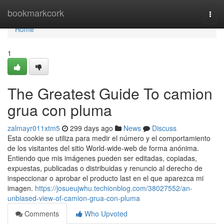
Home
bookmarkcork
Togg
navi
Home
1
The Greatest Guide To camion
grua con pluma
zalmayr011xtm5
299 days ago
News
Discuss
Esta cookie se utiliza para medir el número y el comportamiento
de los visitantes del sitio World-wide-web de forma anónima.
Entiendo que mis imágenes pueden ser editadas, copiadas,
expuestas, publicadas o distribuidas y renuncio al derecho de
inspeccionar o aprobar el producto last en el que aparezca mi
imagen.
https://josueujwhu.techionblog.com/38027552/an-
unbiased-view-of-camion-grua-con-pluma
Comments
Who Upvoted