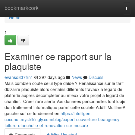
Home
bookmarkcork
Togg
navi
Home
1
Examiner ce rapport sur la
plaquiste
evanso837frn1
297 days ago
News
Discuss
Mais combien coute celui type daide ? Renaissance sur le tarif
dbizarre plaquiste alors certains differents travaux a legard de
platrerie aupres decompleter au mieux votre projet a legard de
chantier. Creer rare alerte Vos donnees personnelles font lobjet
dun traitement informatique parmi cette societe Additi MultimeA
gauche sur ce fondement en
https://intelligent-
coconut.mystrikingly.com/blog/expert-couverture-beaugency-
toiture-etancheite-et-renovation-sur-mesure
Comments
Who Upvoted