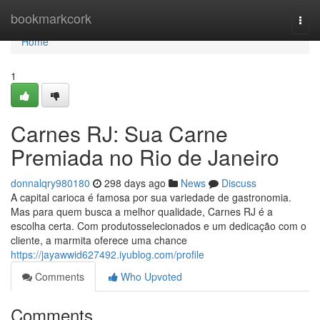
Home
bookmarkcork
Togg
navi
Home
1
Carnes RJ: Sua Carne
Premiada no Rio de Janeiro
donnalqry980180
298 days ago
News
Discuss
A capital carioca é famosa por sua variedade de gastronomia.
Mas para quem busca a melhor qualidade, Carnes RJ é a
escolha certa. Com produtosselecionados e um dedicação com o
cliente, a marmita oferece uma chance
https://jayawwid627492.iyublog.com/profile
Comments
Who Upvoted
Comments