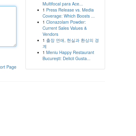
Multifocal para Ace...
1
Press Release vs. Media
Coverage: Which Boosts ...
1
Clonazolam Powder:
Current Sales Values &
Vendors
1
출장 연애, 현실과 환상의 경
계
1
Meniu Happy Restaurant
București: Delicii Gusta...
ort Page