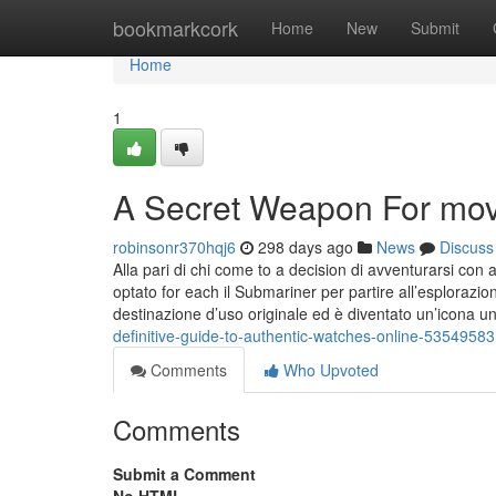
Home
bookmarkcork
Home
New
Submit
Home
1
A Secret Weapon For mov
robinsonr370hqj6
298 days ago
News
Discuss
Alla pari di chi come to a decision di avventurarsi co
optato for each il Submariner per partire all’esplorazione
destinazione d’uso originale ed è diventato un’icona 
definitive-guide-to-authentic-watches-online-53549583
Comments
Who Upvoted
Comments
Submit a Comment