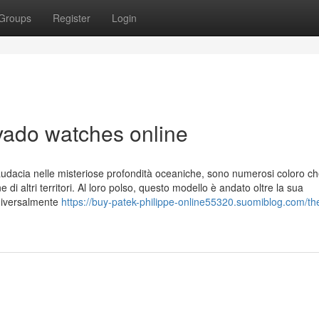
Groups
Register
Login
ado watches online
n audacia nelle misteriose profondità oceaniche, sono numerosi coloro 
 di altri territori. Al loro polso, questo modello è andato oltre la sua
universalmente
https://buy-patek-philippe-online55320.suomiblog.com/th