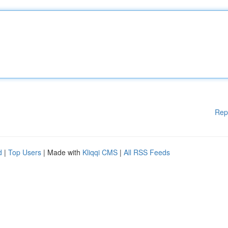
Rep
d
|
Top Users
| Made with
Kliqqi CMS
|
All RSS Feeds