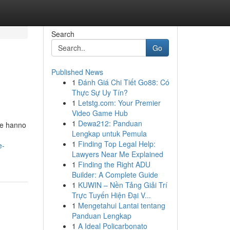
Search
Go
Published News
1
Đánh Giá Chi Tiết Go88: Có
Thực Sự Uy Tín?
1
Letstg.com: Your Premier
Video Game Hub
1
Dewa212: Panduan
che hanno
Lengkap untuk Pemula
1
Finding Top Legal Help:
e-
Lawyers Near Me Explained
1
Finding the Right ADU
Builder: A Complete Guide
1
KUWIN – Nền Tảng Giải Trí
Trực Tuyến Hiện Đại V...
1
Mengetahui Lantai tentang
Panduan Lengkap
1
A Ideal Policarbonato