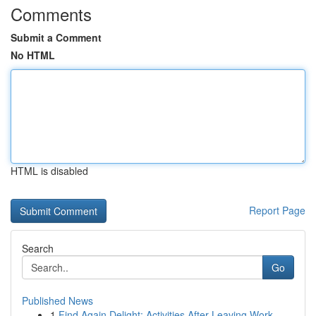
Comments
Submit a Comment
No HTML
HTML is disabled
Report Page
Search
Go
Published News
1
Find Again Delight: Activities After Leaving Work