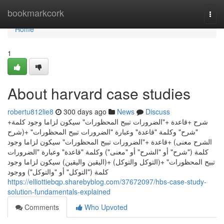
Home
bookmarkcork
Togg
navi
Home
1
About harvard case studies
robertu812lie8
300 days ago
News
Discuss
+شرح +قاعدة +"الضرورات تبيح المحظورات" سيكون لزاما وجود كلمة
"شرح" وكلمة "قاعدة" وعبارة "الضرورات تبيح المحظورات" +(شرح
الشرح معنى) +قاعدة +"الضرورات تبيح المحظورات" سيكون لزاما وجود
كلمة ("شرح" أو "الشرح" أو "معنى") وكلمة "قاعدة" وعبارة "الضرورات
تبيح المحظورات" +(التوكل والتوكل) +(اليقين واليقين) سيكون لزاما وجود
كلمة ("التوكل" أو "والتوكل") ووجود
https://elliottiebqp.sharebyblog.com/37672097/hbs-case-study-
solution-fundamentals-explained
Comments
Who Upvoted