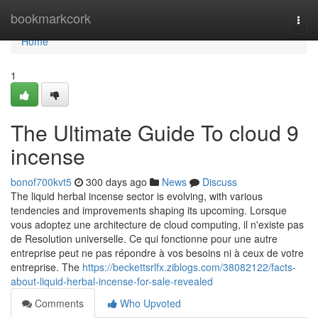
Home
bookmarkcork
Togg
navi
Home
1
The Ultimate Guide To cloud 9
incense
bonof700kvt5
300 days ago
News
Discuss
The liquid herbal incense sector is evolving, with various
tendencies and improvements shaping its upcoming. Lorsque
vous adoptez une architecture de cloud computing, il n'existe pas
de Resolution universelle. Ce qui fonctionne pour une autre
entreprise peut ne pas répondre à vos besoins ni à ceux de votre
entreprise. The
https://beckettsrlfx.ziblogs.com/38082122/facts-
about-liquid-herbal-incense-for-sale-revealed
Comments
Who Upvoted