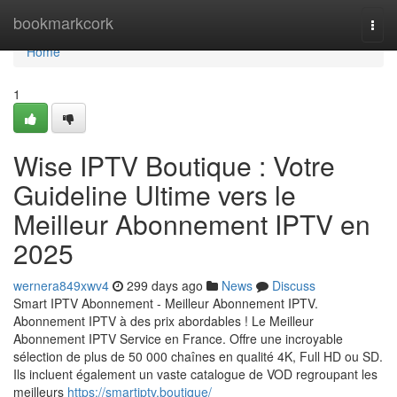
Home
bookmarkcork
Togg
navi
Home
1
Wise IPTV Boutique : Votre
Guideline Ultime vers le
Meilleur Abonnement IPTV en
2025
wernera849xwv4
299 days ago
News
Discuss
Smart IPTV Abonnement - Meilleur Abonnement IPTV.
Abonnement IPTV à des prix abordables ! Le Meilleur
Abonnement IPTV Service en France. Offre une incroyable
sélection de plus de 50 000 chaînes en qualité 4K, Full HD ou SD.
Ils incluent également un vaste catalogue de VOD regroupant les
meilleurs
https://smartiptv.boutique/