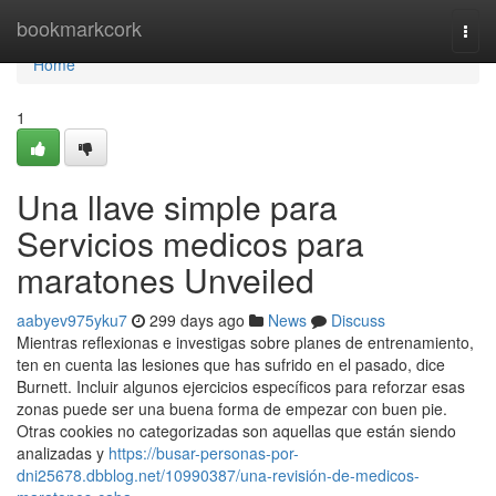
Home
bookmarkcork
Togg
navi
Home
1
Una llave simple para
Servicios medicos para
maratones Unveiled
aabyev975yku7
299 days ago
News
Discuss
Mientras reflexionas e investigas sobre planes de entrenamiento,
ten en cuenta las lesiones que has sufrido en el pasado, dice
Burnett. Incluir algunos ejercicios específicos para reforzar esas
zonas puede ser una buena forma de empezar con buen pie.
Otras cookies no categorizadas son aquellas que están siendo
analizadas y
https://busar-personas-por-
dni25678.dbblog.net/10990387/una-revisión-de-medicos-