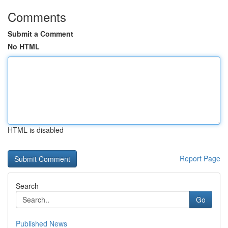
Comments
Submit a Comment
No HTML
HTML is disabled
Report Page
Search
Go
Published News