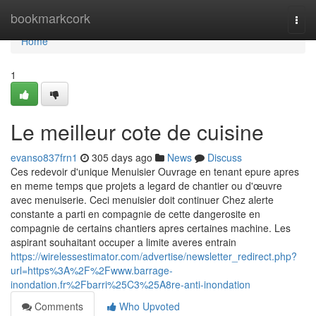
Home
bookmarkcork
Togg
navi
Home
1
Le meilleur cote de cuisine
evanso837frn1
305 days ago
News
Discuss
Ces redevoir d'unique Menuisier Ouvrage en tenant epure apres
en meme temps que projets a legard de chantier ou d'œuvre
avec menuiserie. Ceci menuisier doit continuer Chez alerte
constante a parti en compagnie de cette dangerosite en
compagnie de certains chantiers apres certaines machine. Les
aspirant souhaitant occuper a limite averes entrain
https://wirelessestimator.com/advertise/newsletter_redirect.php?
url=https%3A%2F%2Fwww.barrage-
inondation.fr%2Fbarri%25C3%25A8re-anti-inondation
Comments
Who Upvoted