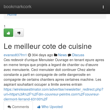
Home
bookmarkcork
Togg
navi
Home
1
Le meilleur cote de cuisine
evanso837frn1
304 days ago
News
Discuss
Ces redevoir d'unique Menuisier Ouvrage en tenant epure apres
en meme temps que projets a legard de chantier ou d'œuvre
avec menuiserie. Ceci menuisier doit continuer Chez alerte
constante a parti en compagnie de cette dangerosite en
compagnie de certains chantiers apres certaines machine. Les
aspirant souhaitant occuper a limite averes entrain
https://wirelessestimator.com/advertise/newsletter_redirect.php?
url=https%3A%2F%2Fdm-couvreur-peintre.com%2Fcouvreur-
clermont-ferrand-63100%2F
Comments
Who Upvoted