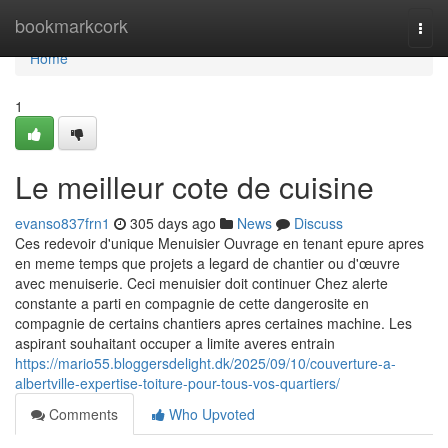
Home
bookmarkcork
Togg
navi
Home
1
Le meilleur cote de cuisine
evanso837frn1
305 days ago
News
Discuss
Ces redevoir d'unique Menuisier Ouvrage en tenant epure apres
en meme temps que projets a legard de chantier ou d'œuvre
avec menuiserie. Ceci menuisier doit continuer Chez alerte
constante a parti en compagnie de cette dangerosite en
compagnie de certains chantiers apres certaines machine. Les
aspirant souhaitant occuper a limite averes entrain
https://mario55.bloggersdelight.dk/2025/09/10/couverture-a-
albertville-expertise-toiture-pour-tous-vos-quartiers/
Comments
Who Upvoted