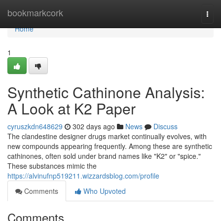
Home
bookmarkcork
Togg
navi
Home
1
Synthetic Cathinone Analysis:
A Look at K2 Paper
cyruszkdn648629
302 days ago
News
Discuss
The clandestine designer drugs market continually evolves, with
new compounds appearing frequently. Among these are synthetic
cathinones, often sold under brand names like "K2" or "spice."
These substances mimic the
https://alvinufnp519211.wizzardsblog.com/profile
Comments
Who Upvoted
Comments