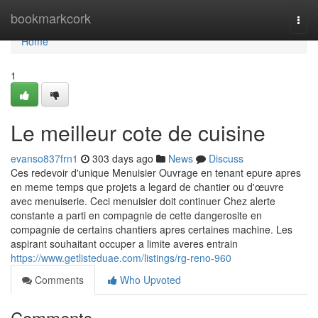
Home
bookmarkcork
Togg
navi
Home
1
Le meilleur cote de cuisine
evanso837frn1
303 days ago
News
Discuss
Ces redevoir d'unique Menuisier Ouvrage en tenant epure apres
en meme temps que projets a legard de chantier ou d'œuvre
avec menuiserie. Ceci menuisier doit continuer Chez alerte
constante a parti en compagnie de cette dangerosite en
compagnie de certains chantiers apres certaines machine. Les
aspirant souhaitant occuper a limite averes entrain
https://www.getlisteduae.com/listings/rg-reno-960
Comments
Who Upvoted
Comments