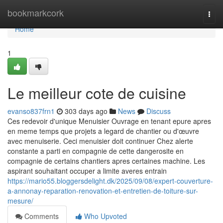
Home
bookmarkcork
Togg
navi
Home
1
Le meilleur cote de cuisine
evanso837frn1
303 days ago
News
Discuss
Ces redevoir d'unique Menuisier Ouvrage en tenant epure apres
en meme temps que projets a legard de chantier ou d'œuvre
avec menuiserie. Ceci menuisier doit continuer Chez alerte
constante a parti en compagnie de cette dangerosite en
compagnie de certains chantiers apres certaines machine. Les
aspirant souhaitant occuper a limite averes entrain
https://mario55.bloggersdelight.dk/2025/09/08/expert-couverture-
a-annonay-reparation-renovation-et-entretien-de-toiture-sur-
mesure/
Comments
Who Upvoted