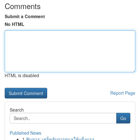
Comments
Submit a Comment
No HTML
HTML is disabled
Report Page
Search
Go
Published News
1
ฟันยาง: เคล็ดลับการดูแลให้แข็งแรง