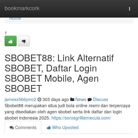
Home
bookmarkcork
Togg
navi
Home
1
SBOBET88: Link Alternatif
SBOBET, Daftar Login
SBOBET Mobile, Agen
SBOBET
jamesx566ymc2
303 days ago
News
Discuss
Sbobet88 merupakan situs judi bola online resmi dan terpercaya
yang disediakan oleh agen sbobet serta link daftar dan login
sbobet indonesia 2025.
https://sorosgrilltemecula.com/
Comments
Who Upvoted