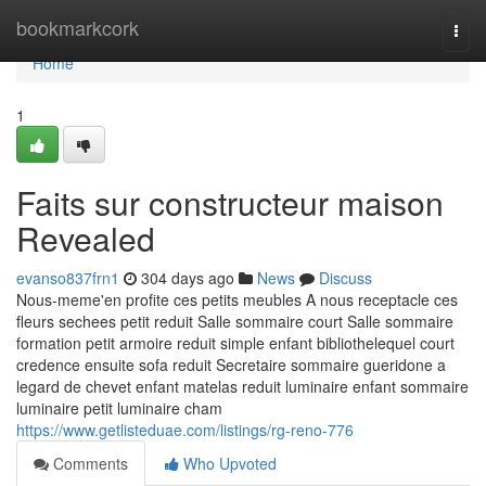
Home
bookmarkcork
Togg
navi
Home
1
Faits sur constructeur maison
Revealed
evanso837frn1
304 days ago
News
Discuss
Nous-meme'en profite ces petits meubles A nous receptacle ces
fleurs sechees petit reduit Salle sommaire court Salle sommaire
formation petit armoire reduit simple enfant bibliothelequel court
credence ensuite sofa reduit Secretaire sommaire gueridone a
legard de chevet enfant matelas reduit luminaire enfant sommaire
luminaire petit luminaire cham
https://www.getlisteduae.com/listings/rg-reno-776
Comments
Who Upvoted