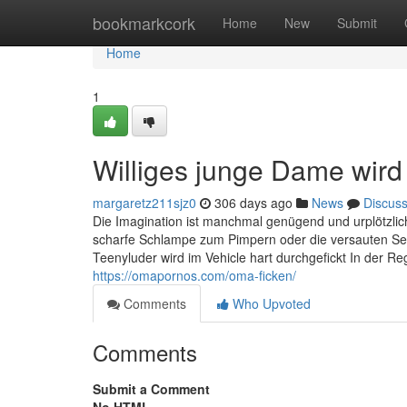
Home
bookmarkcork
Home
New
Submit
Home
1
Williges junge Dame wird
margaretz211sjz0
306 days ago
News
Discus
Die Imagination ist manchmal genügend und urplötzlich
scharfe Schlampe zum Pimpern oder die versauten Sexk
Teenyluder wird im Vehicle hart durchgefickt In der R
https://omapornos.com/oma-ficken/
Comments
Who Upvoted
Comments
Submit a Comment