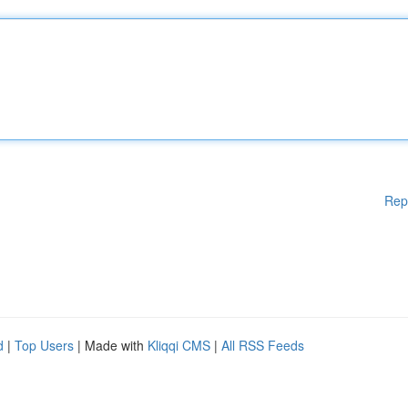
Rep
d
|
Top Users
| Made with
Kliqqi CMS
|
All RSS Feeds