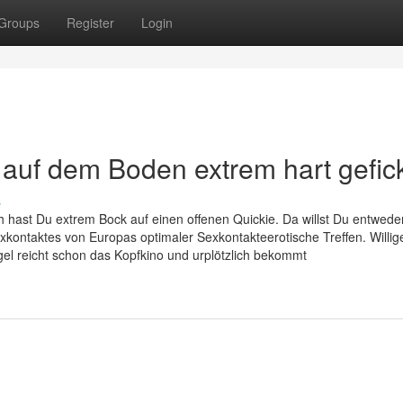
Groups
Register
Login
 auf dem Boden extrem hart gefic
s
 hast Du extrem Bock auf einen offenen Quickie. Da willst Du entwede
ontaktes von Europas optimaler Sexkontakteerotische Treffen. Willig
egel reicht schon das Kopfkino und urplötzlich bekommt