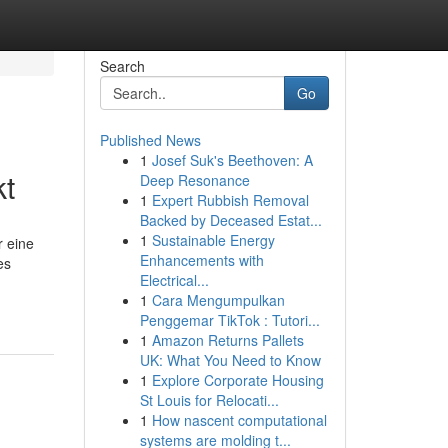
Search
Go
Published News
1
Josef Suk's Beethoven: A
kt
Deep Resonance
1
Expert Rubbish Removal
Backed by Deceased Estat...
1
Sustainable Energy
r eine
Enhancements with
es
Electrical...
1
Cara Mengumpulkan
Penggemar TikTok : Tutori...
1
Amazon Returns Pallets
UK: What You Need to Know
1
Explore Corporate Housing
St Louis for Relocati...
1
How nascent computational
systems are molding t...