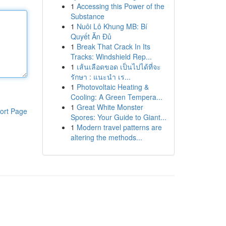
1
Accessing this Power of the
Substance
1
Nuôi Lô Khung MB: Bí
Quyết Ăn Đủ
1
Break That Crack In Its
Tracks: Windshield Rep...
1
เส้นเลือดขอด เป็นไปได้ที่จะ
รักษา : แนะนำ เร...
1
Photovoltaic Heating &
Cooling: A Green Tempera...
1
Great White Monster
ort Page
Spores: Your Guide to Giant...
1
Modern travel patterns are
altering the methods...