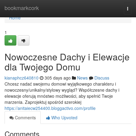
Home
bookmarkcork
Togg
navi
Home
1
Nowoczesne Dachy i Elewacje
dla Twojego Domu
kianaphcz640810
305 days ago
News
Discuss
Chcesz nadać swojemu domowi wyjątkowego charakteru i
nowoczesny/unikalny/stylowy wygląd? Współczesne dachy i
elewacje oferują mnóstwo możliwości, aby spełnić Twoje
marzenia. Zaprojektuj spośród szerokiej
https://anitaiecw254400.bloggactivo.com/profile
Comments
Who Upvoted
Comments