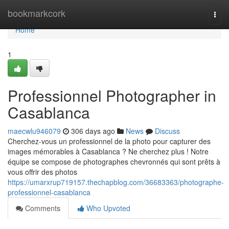
Home
bookmarkcork
Togg
navi
Home
1
Professionnel Photographer in
Casablanca
maecwlu946079
306 days ago
News
Discuss
Cherchez-vous un professionnel de la photo pour capturer des
images mémorables à Casablanca ? Ne cherchez plus ! Notre
équipe se compose de photographes chevronnés qui sont prêts à
vous offrir des photos
https://umarxrup719157.thechapblog.com/36683363/photographe-
professionnel-casablanca
Comments
Who Upvoted