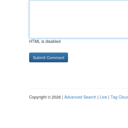
HTML is disabled
Copyright © 2026 |
Advanced Search
|
Live
|
Tag Clou