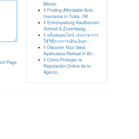
Bitcoin
1
Finding Affordable Auto
Insurance in Tulsa, OK
1
Entrümpelung Kaufbeuren:
Schnell & Zuverlässig ...
1
สล็อตออนไลน์ เล่นง่าย การ
ใช้วิธีการการเดินเงินส...
1
Discover Your Ideal
Ayahuasca Retreat in Bri...
1
Cómo Proteger la
ort Page
Reputación Online de tu
Agenci...