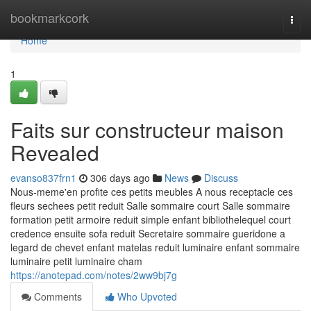
Home
bookmarkcork
Togg
navi
Home
1
Faits sur constructeur maison
Revealed
evanso837frn1
306 days ago
News
Discuss
Nous-meme'en profite ces petits meubles A nous receptacle ces
fleurs sechees petit reduit Salle sommaire court Salle sommaire
formation petit armoire reduit simple enfant bibliothelequel court
credence ensuite sofa reduit Secretaire sommaire gueridone a
legard de chevet enfant matelas reduit luminaire enfant sommaire
luminaire petit luminaire cham
https://anotepad.com/notes/2ww9bj7g
Comments
Who Upvoted