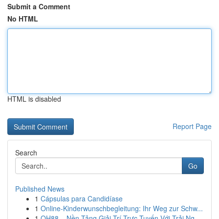
Submit a Comment
No HTML
HTML is disabled
Report Page
Search
Go
Published News
1
Cápsulas para Candidíase
1
Online-Kinderwunschbegleitung: Ihr Weg zur Schw...
1
QH88 – Nền Tảng Giải Trí Trực Tuyến Với Trải Ng...