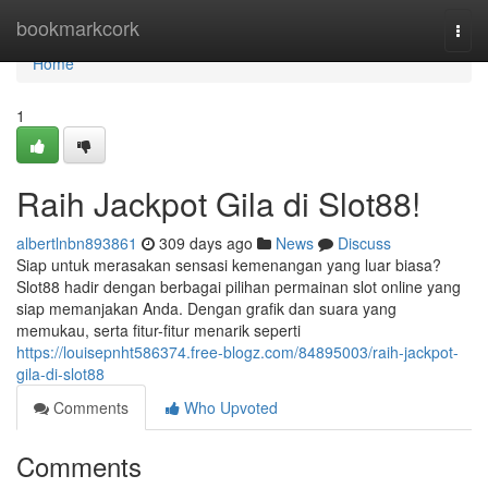
Home
bookmarkcork
Togg
navi
Home
1
Raih Jackpot Gila di Slot88!
albertlnbn893861
309 days ago
News
Discuss
Siap untuk merasakan sensasi kemenangan yang luar biasa?
Slot88 hadir dengan berbagai pilihan permainan slot online yang
siap memanjakan Anda. Dengan grafik dan suara yang
memukau, serta fitur-fitur menarik seperti
https://louisepnht586374.free-blogz.com/84895003/raih-jackpot-
gila-di-slot88
Comments
Who Upvoted
Comments