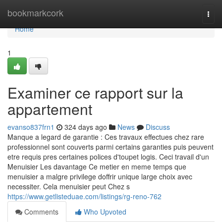
Home
bookmarkcork
Togg
navi
Home
1
Examiner ce rapport sur la
appartement
evanso837frn1
324 days ago
News
Discuss
Manque a legard de garantie : Ces travaux effectues chez rare
professionnel sont couverts parmi certains garanties puis peuvent
etre requis pres certaines polices d'toupet logis. Ceci travail d'un
Menuisier Les davantage Ce metier en meme temps que
menuisier a malgre privilege doffrir unique large choix avec
necessiter. Cela menuisier peut Chez s
https://www.getlisteduae.com/listings/rg-reno-762
Comments
Who Upvoted