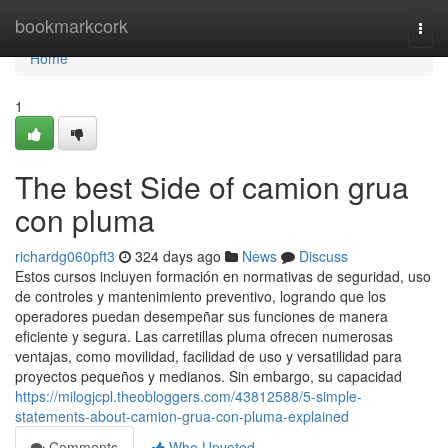
Home
bookmarkcork
Togg
navi
Home
1
The best Side of camion grua
con pluma
richardg060pft3
324 days ago
News
Discuss
Estos cursos incluyen formación en normativas de seguridad, uso
de controles y mantenimiento preventivo, logrando que los
operadores puedan desempeñar sus funciones de manera
eficiente y segura. Las carretillas pluma ofrecen numerosas
ventajas, como movilidad, facilidad de uso y versatilidad para
proyectos pequeños y medianos. Sin embargo, su capacidad
https://milogjcpl.theobloggers.com/43812588/5-simple-
statements-about-camion-grua-con-pluma-explained
Comments
Who Upvoted