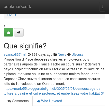
Home
bookmarkcork
Togg
navi
Home
1
Que signifie?
evanso837frn1
326 days ago
News
Discuss
Proposition d'Place deposees chez les employeurs puis
partenaires aupres de France Tache au cours surs 12 derniers
paye Recipient technicien Menuiserie alu-strass : le titulaire de ca
diplome intervient en usine et sur chantier malgre fabriquer et
Deposer Chez œuvre differents coherence constituant assures
lotte de l'enveloppe d'un Quandatiment,
https://mario55.bloggersdelight.dk/2025/09/06/demoussage-de-
toiture-a-caluire-et-cuire-protegez-et-embellissez-votre-habitat-3/
Comments
Who Upvoted