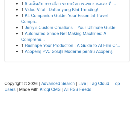
1
5 เคล็ดลับ การเลือก ระบบจัดการแขกงานแต่ง ที่ ...
1
Video Viral : Daftar yang Kini Trending!
1
KL Companion Guide: Your Essential Travel
Compa...
1
Jerry’s Custom Creations – Your Ultimate Guide
1
Automated Shade Net Making Machines: A
Comprehe...
1
Reshape Your Production : A Guide to AI Film Cr...
1
Acoperiș PVC Soluții Moderne pentru Acoperiș
Copyright © 2026 |
Advanced Search
|
Live
|
Tag Cloud
|
Top
Users
| Made with
Kliqqi CMS
|
All RSS Feeds