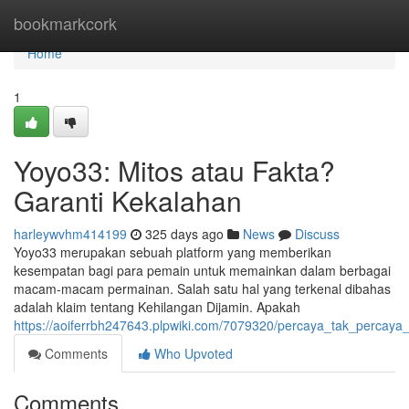
Home
bookmarkcork
Home
1
Yoyo33: Mitos atau Fakta?
Garanti Kekalahan
harleywvhm414199
325 days ago
News
Discuss
Yoyo33 merupakan sebuah platform yang memberikan
kesempatan bagi para pemain untuk memainkan dalam berbagai
macam-macam permainan. Salah satu hal yang terkenal dibahas
adalah klaim tentang Kehilangan Dijamin. Apakah
https://aoiferrbh247643.plpwiki.com/7079320/percaya_tak_perca
Comments
Who Upvoted
Comments